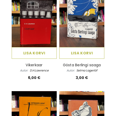
LISA KORVI
LISA KORVI
Vikerkaar
Gösta Berlingi saaga
Autor:
D.H.Lawrence
Autor:
Selma Lagerlöf
6,00 €
3,00 €