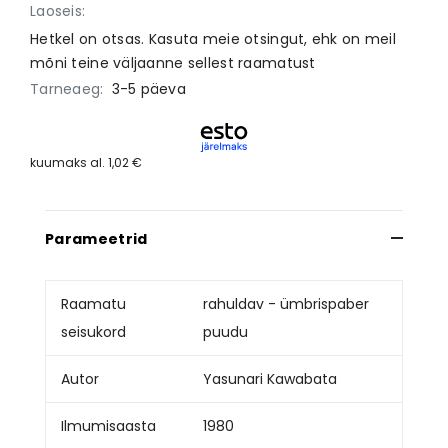
Laoseis:
Hetkel on otsas. Kasuta meie otsingut, ehk on meil
mõni teine väljaanne sellest raamatust
Tarneaeg:
3-5 päeva
kuumaks al.
1,02 €
Parameetrid
Raamatu
rahuldav - ümbrispaber
seisukord
puudu
Autor
Yasunari Kawabata
Ilmumisaasta
1980