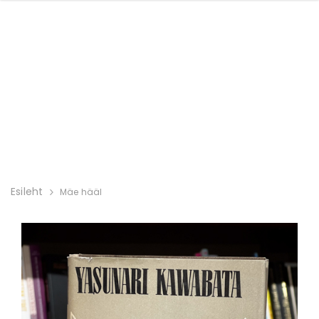
Esileht
Mäe hääl