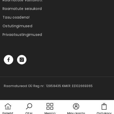
 Elame
Ebatäiuslik minevik
Eesti elua
Raamatute seisukord
Autor:
Joan Collins
Autor:
Kalle Klandorf,
Tasu osadena!
land
4,00 €
28,50 
Ostutingimused
Privaatsustingimused
Raamaturead OÜ Reg nr.: 12958435 KMKR: EE102669365
Car
Esileht
Otsi
Menüü
Minu konto
Ostukorv