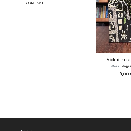
KONTAKT
. Elame
Ebatäiuslik minevik
Eesti eluaegs
Autor:
Joan Collins
Autor:
Kalle Klandorf, Mar
lland
4,00 €
28,50 €
Võileib suu
Autor:
Augus
3,00 