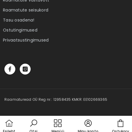
 Elame
Ebatäiuslik minevik
Eesti elua
Raamatute seisukord
Autor:
Joan Collins
Autor:
Kalle Klandorf,
Tasu osadena!
land
4,00 €
28,50 
Ostutingimused
Privaatsustingimused
Raamaturead OÜ Reg nr.: 12958435 KMKR: EE102669365
Car
Esileht
Otsi
Menüü
Minu konto
Ostukorv