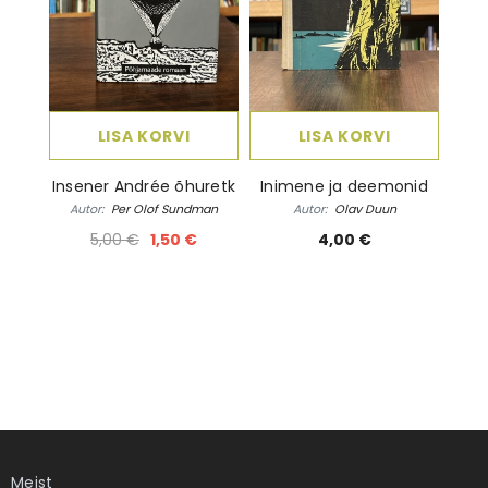
LISA KORVI
LISA KORVI
Insener Andrée õhuretk
Inimene ja deemonid
Autor:
Per Olof Sundman
Autor:
Olav Duun
5,00 €
1,50 €
4,00 €
Meist