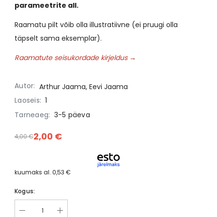
parameetrite all.
Raamatu pilt võib olla illustratiivne (ei pruugi olla
täpselt sama eksemplar).
Raamatute seisukordade kirjeldus →
Autor:
Arthur Jaama, Eevi Jaama
Laoseis:
1
Tarneaeg:
3-5 päeva
2,00 €
4,00 €
kuumaks al.
0,53 €
Kogus: