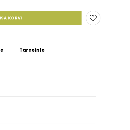
ISA KORVI
ne
Tarneinfo