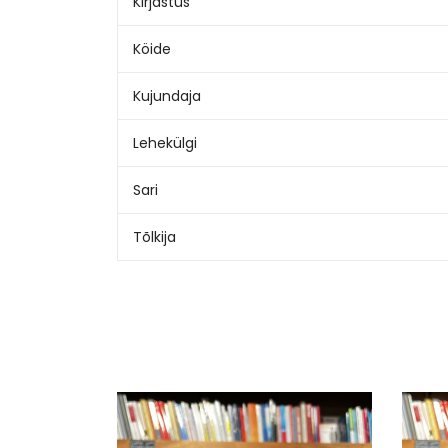
Kirjastus
Köide
Kujundaja
Lehekülgi
Sari
Tõlkija