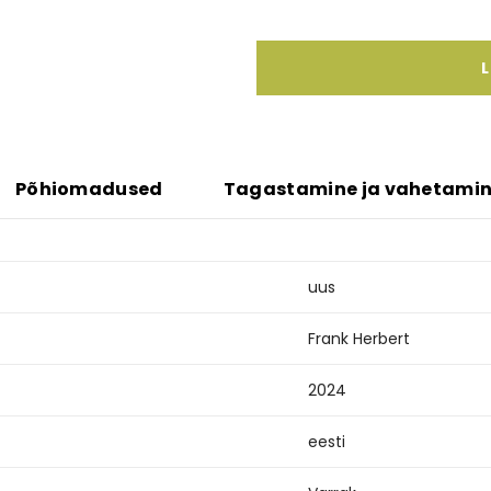
L
Põhiomadused
Tagastamine ja vahetami
uus
Frank Herbert
2024
eesti