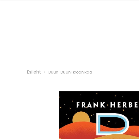
Esileht
Düün. Düüni kroonikad 1