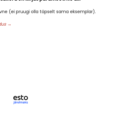
iivne (ei pruugi olla täpselt sama eksemplar).
ldus →