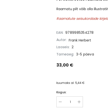
Raamatu pilt võib olla illustrat
Raamatute seisukordade kirje
EAN:
9789985354278
Autor:
Frank Herbert
Laoseis:
2
Tarneaeg:
3-5 päeva
33,00 €
kuumaks al.
5,44 €
Kogus: