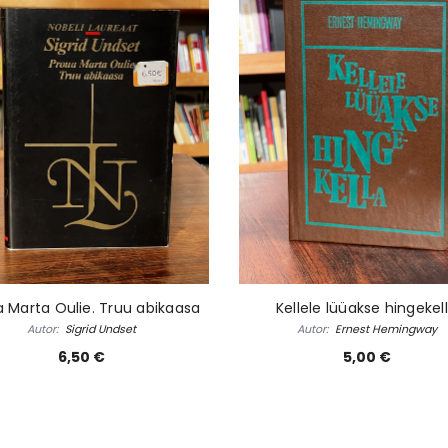
 Marta Oulie. Truu abikaasa
Kellele lüüakse hingekel
Autor:
Sigrid Undset
Autor:
Ernest Hemingway
6,50 €
5,00 €