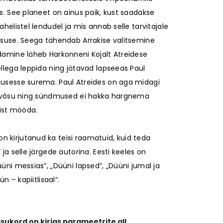
is. See planeet on ainus paik, kust saadakse
ahelistel lendudel ja mis annab selle tarvitajale
s
Fanny ja Alexander 1991/18-
Filtriteta filtrites
lisuse. Seega tähendab Arrakise valitsemine
e
21
Autor:
Heelia Sillama
ldamine läheb Harkonneni Kojalt Atreidese
Autor:
Ingmar Bergman
20,00 €
5,00 €
ellega leppida ning jätavad lapseeas Paul
dusesse surema. Paul Atreides on aga midagi
ikuvõsu ning sündmused ei hakka hargnema
ist mööda.
on kirjutanud ka teisi raamatuid, kuid teda
 ja selle järgede autorina. Eesti keeles on
üüni messias”, „Düüni lapsed”, „Düüni jumal ja
ün – kapiitlisaal”.
ukord on kirjas parameetrite all.