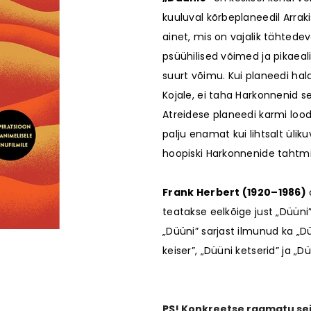
kuuluval kõrbeplaneedil Arrak
ed
ainet, mis on vajalik tähtedev
tin Kivirand
Eesti loodus
Elu Provence'i
psüühilised võimed ja pikaea
Autor:
Tõnu Õnnepalu
Autor:
Peter Mayl
suurt võimu. Kui planeedi ha
16,00 €
7,00 €
Kojale, ei taha Harkonnenid s
Atreidese planeedi karmi loo
palju enamat kui lihtsalt ül
hoopiski Harkonnenide tahtm
Frank Herbert (1920–1986)
teatakse eelkõige just „Düüni”
„Düüni” sarjast ilmunud ka „D
keiser”, „Düüni ketserid” ja „Dü
PS! Konkreetse raamatu seis