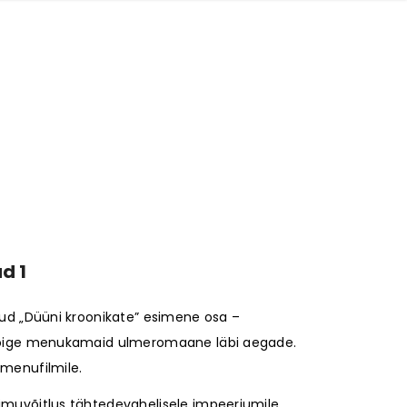
d 1
nud „Düüni kroonikate” esimene osa –
 kõige menukamaid ulmeromaane läbi aegade.
 menufilmile.
õimuvõitlus tähtedevahelisele impeeriumile