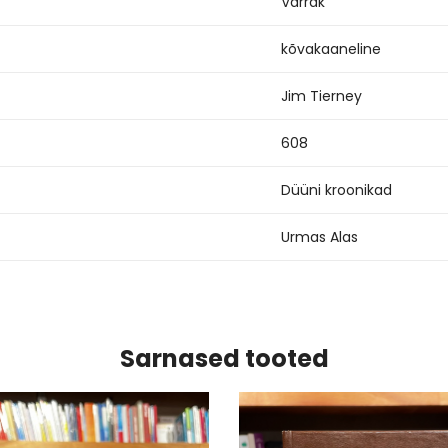
Varrak
kõvakaaneline
Jim Tierney
608
Düüni kroonikad
Urmas Alas
Sarnased tooted