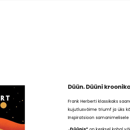
Düün. Düüni kroonika
Frank Herberti klassikaks saa
kujutlusvõime triumf ja üks
Inspiratsioon samanimelisele
„Düünis”
on kesksel kohal v