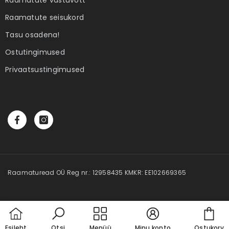
 Elame
Ebatäiuslik minevik
Eesti elua
Raamatute seisukord
Autor:
Joan Collins
Autor:
Kalle Klandorf,
Tasu osadena!
land
4,00 €
28,50 
Ostutingimused
Privaatsustingimused
Raamaturead OÜ Reg nr.: 12958435 KMKR: EE102669365
Car
Esileht
Otsi
Menüü
Minu konto
Ostukorv