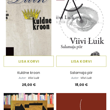
 Elame
Ebatäiuslik minevik
Eesti elua
Autor:
Joan Collins
Autor:
Kalle Klandorf,
land
4,00 €
28,50 
LISA KORVI
LISA KORVI
Kuldne kroon
Salamaja piir
Autor:
Viivi Luik
Autor:
Viivi Luik
26,00 €
18,00 €