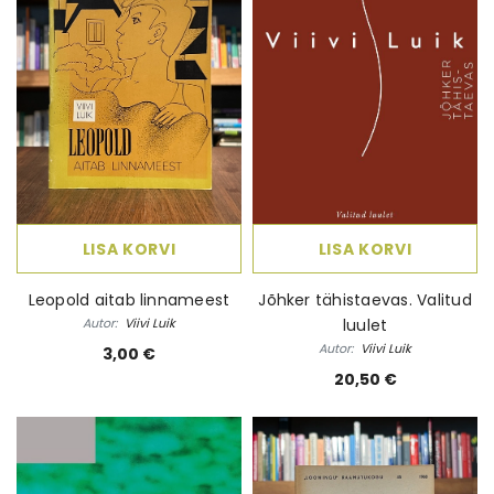
LISA KORVI
LISA KORVI
Leopold aitab linnameest
Jõhker tähistaevas. Valitud
Autor:
Viivi Luik
luulet
Autor:
Viivi Luik
3,00 €
20,50 €