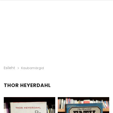
Esileht
Kaubamärgid
THOR HEYERDAHL