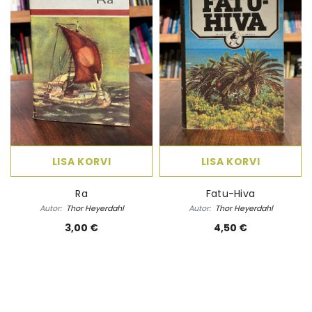
 Elame
Ebatäiuslik minevik
Eesti elua
Autor:
Joan Collins
Autor:
Kalle Klandorf,
land
4,00 €
28,50 
LISA KORVI
LISA KORVI
Ra
Fatu-Hiva
Autor:
Thor Heyerdahl
Autor:
Thor Heyerdahl
3,00 €
4,50 €