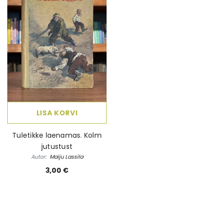
 Elame
Ebatäiuslik minevik
Eesti elua
Autor:
Joan Collins
Autor:
Kalle Klandorf,
land
4,00 €
28,50 
LISA KORVI
Tuletikke laenamas. Kolm
jutustust
Autor:
Maiju Lassila
3,00 €