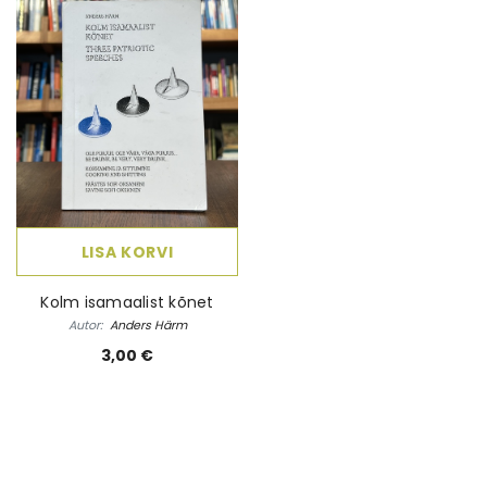
 Elame
Ebatäiuslik minevik
Eesti elua
Autor:
Joan Collins
Autor:
Kalle Klandorf,
land
4,00 €
28,50 
LISA KORVI
Kolm isamaalist kõnet
Autor:
Anders Härm
3,00 €