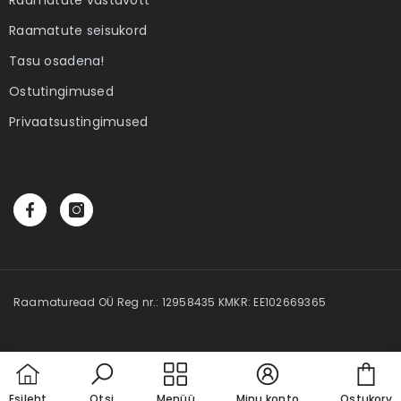
 Elame
Ebatäiuslik minevik
Eesti elua
Raamatute seisukord
Autor:
Joan Collins
Autor:
Kalle Klandorf,
Tasu osadena!
land
4,00 €
28,50 
Ostutingimused
Privaatsustingimused
Raamaturead OÜ Reg nr.: 12958435 KMKR: EE102669365
Car
Esileht
Otsi
Menüü
Minu konto
Ostukorv