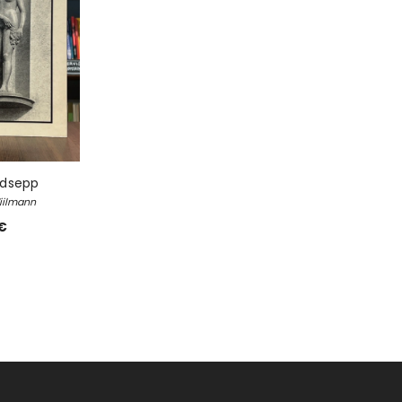
ed
tin Kivirand
Eesti loodus
Elu Provence'i
Autor:
Tõnu Õnnepalu
Autor:
Peter Mayl
16,00 €
7,00 €
udsepp
Viilmann
€