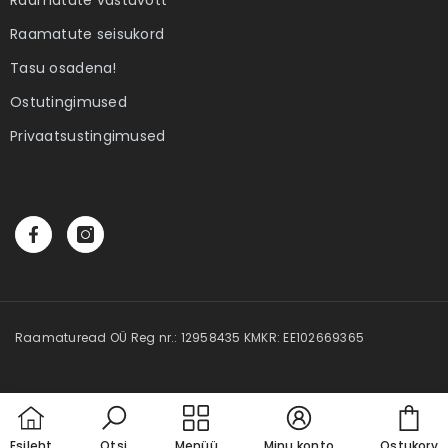
 Elame
Ebatäiuslik minevik
Eesti elua
Raamatute seisukord
Autor:
Joan Collins
Autor:
Kalle Klandorf,
Tasu osadena!
land
4,00 €
28,50 
Ostutingimused
Privaatsustingimused
Raamaturead OÜ Reg nr.: 12958435 KMKR: EE102669365
Car
Esileht
Otsi
Menüü
Minu konto
Ostukorv