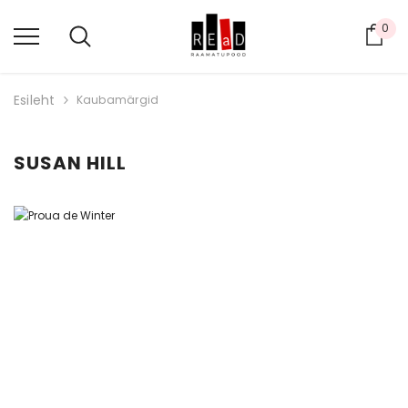
0
Ost
Esileht
Kaubamärgid
SUSAN HILL