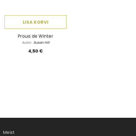
 Elame
Ebatäiuslik minevik
Eesti elua
Autor:
Joan Collins
Autor:
Kalle Klandorf,
LISA KORVI
land
4,00 €
28,50 
Proua de Winter
Autor:
Susan Hill
4,50 €
Meist