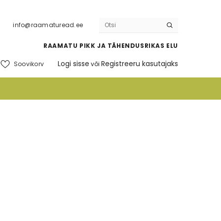
info@raamaturead.ee
RAAMATU PIKK JA TÄHENDUSRIKAS ELU
Logi sisse
Registreeru kasutajaks
Soovikorv
või