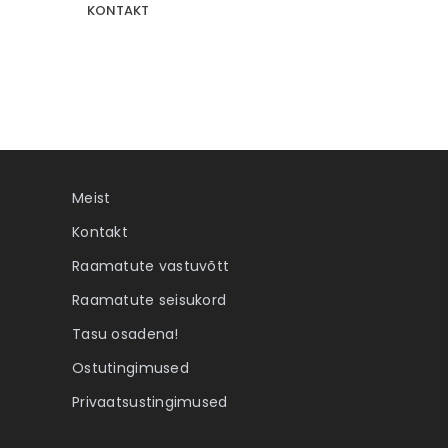
KONTAKT
. Elame
Ebatäiuslik minevik
Eesti eluaegs
Autor:
Joan Collins
Autor:
Kalle Klandorf, Mar
lland
4,00 €
28,50 €
Meist
Kontakt
Raamatute vastuvõtt
Raamatute seisukord
Tasu osadena!
Ostutingimused
Privaatsustingimused