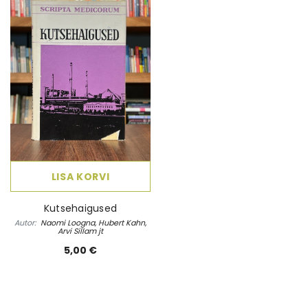
 Elame
Ebatäiuslik minevik
Eesti elua
Autor:
Joan Collins
Autor:
Kalle Klandorf,
land
4,00 €
28,50 
LISA KORVI
Kutsehaigused
Autor:
Naomi Loogna, Hubert Kahn,
Arvi Sillam jt
5,00 €