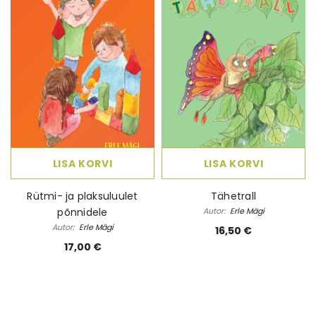
 Elame
Ebatäiuslik minevik
Eesti elua
Autor:
Joan Collins
Autor:
Kalle Klandorf,
land
4,00 €
28,50 
LISA KORVI
LISA KORVI
Rütmi- ja plaksuluulet
Tähetrall
põnnidele
Autor:
Erle Mägi
Autor:
Erle Mägi
16,50 €
17,00 €