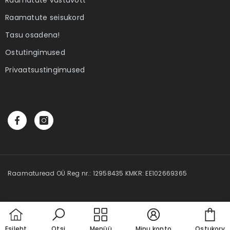
 Elame
Ebatäiuslik minevik
Eesti elua
Raamatute seisukord
Autor:
Joan Collins
Autor:
Kalle Klandorf,
Tasu osadena!
land
4,00 €
28,50 
Ostutingimused
Privaatsustingimused
Raamaturead OÜ Reg nr.: 12958435 KMKR: EE102669365
Car
Esileht
Otsi
Menüü
Minu konto
Ostukorv