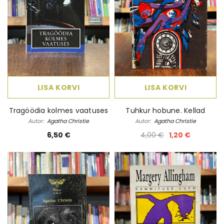
LISA KORVI
LISA KORVI
Tragöödia kolmes vaatuses
Tuhkur hobune. Kellad
Autor:
Agatha Christie
Autor:
Agatha Christie
6,50 €
4,00 €
1,20 €