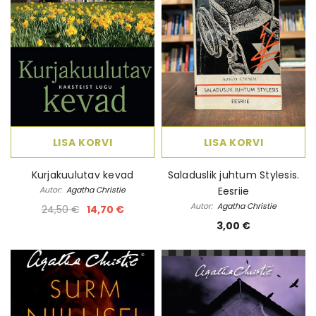
LISA KORVI
LISA KORVI
Kurjakuulutav kevad
Saladuslik juhtum Stylesis.
Autor:
Agatha Christie
Eesriie
Autor:
Agatha Christie
24,50 €
14,70 €
3,00 €