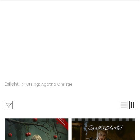
Esileht
Otsing: Agatha Christie