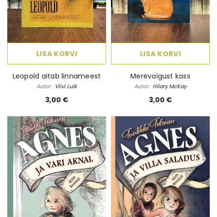
LISA KORVI
LISA KORVI
Leopold aitab linnameest
Merevaigust kass
Autor:
Viivi Luik
Autor:
Hilary McKay
3,00 €
3,00 €