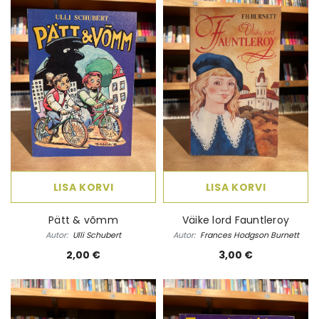
LISA KORVI
LISA KORVI
Pätt & võmm
Väike lord Fauntleroy
Autor:
Ulli Schubert
Autor:
Frances Hodgson Burnett
2,00 €
3,00 €