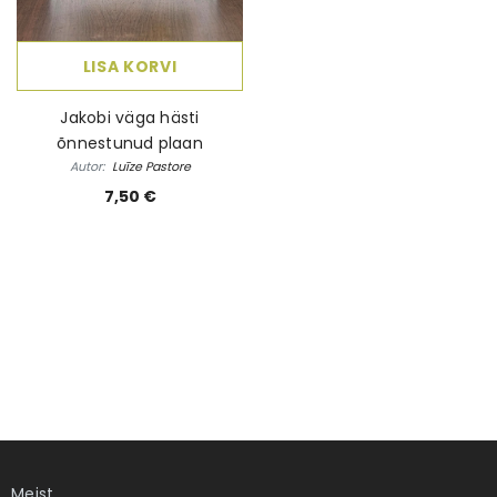
LISA KORVI
Jakobi väga hästi
õnnestunud plaan
Autor:
Luīze Pastore
7,50 €
Meist