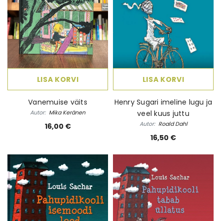
LISA KORVI
LISA KORVI
Vanemuise väits
Henry Sugari imeline lugu ja
Autor:
Mika Keränen
veel kuus juttu
Autor:
Roald Dahl
16,00 €
16,50 €