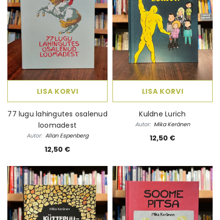
LISA KORVI
LISA KORVI
77 lugu lahingutes osalenud
Kuldne Lurich
loomadest
Autor:
Mika Keränen
Autor:
Allan Espenberg
12,50 €
12,50 €