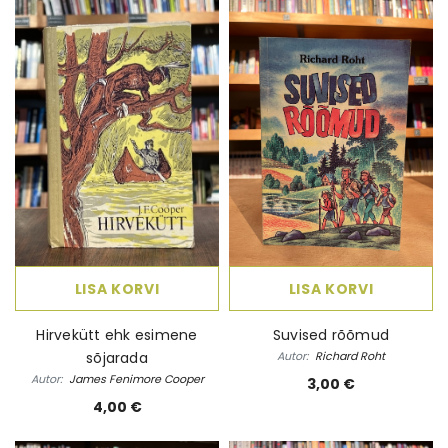
LISA KORVI
LISA KORVI
Hirvekütt ehk esimene
Suvised rõõmud
sõjarada
Autor:
Richard Roht
Autor:
James Fenimore Cooper
3,00 €
4,00 €