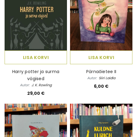
LISA KORVI
LISA KORVI
Harry potter ja surma
Pärnaõietee II
vägised
Autor:
Siiri Laidla
Autor:
J. K. Rowling
6,00 €
29,00 €