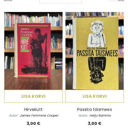
Z)
uk
Lapsepõlv, poisi-iga ja
Filtriteta fil
its
noorus
Autor:
Heelia 
Autor:
Lev Tolstoi
20,00
3,00 €
LISA KORVI
LISA KORVI
Hirvekütt
Passita täismees
Autor:
James Fenimore Cooper
Autor:
Helju Rammo
3,00 €
3,00 €