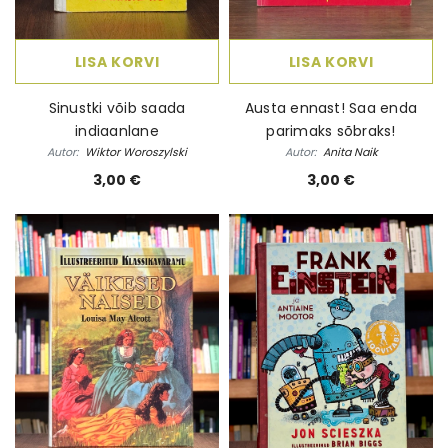
LISA KORVI
LISA KORVI
Sinustki võib saada
Austa ennast! Saa enda
indiaanlane
parimaks sõbraks!
Autor:
Wiktor Woroszylski
Autor:
Anita Naik
3,00 €
3,00 €