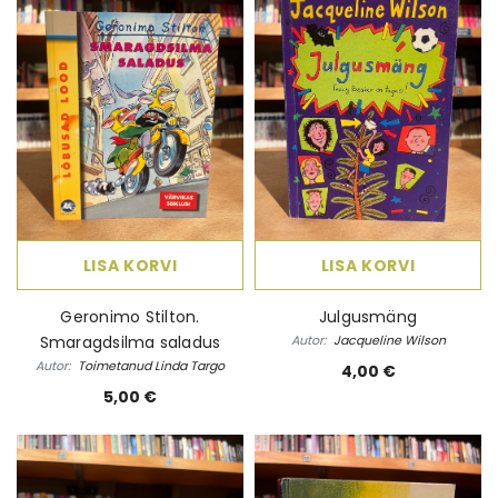
LISA KORVI
LISA KORVI
Geronimo Stilton.
Julgusmäng
Smaragdsilma saladus
Autor:
Jacqueline Wilson
Autor:
Toimetanud Linda Targo
4,00 €
5,00 €