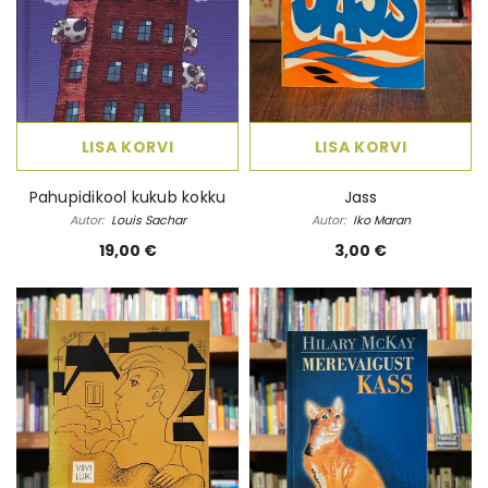
LISA KORVI
LISA KORVI
Pahupidikool kukub kokku
Jass
Autor:
Louis Sachar
Autor:
Iko Maran
19,00 €
3,00 €