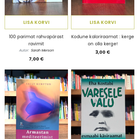
LISA KORVI
LISA KORVI
100 parimat rahvapärast
Kodune kaloriraamat : kerge
ravimit
on olla kerge!
Autor:
Sarah Merson
3,00 €
7,00 €