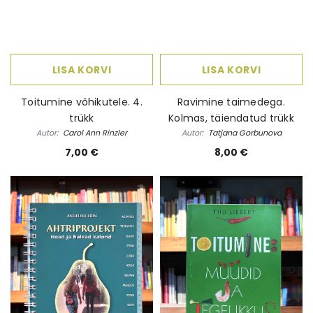
LISA KORVI
LISA KORVI
Toitumine võhikutele. 4.
Ravimine taimedega.
trükk
Kolmas, täiendatud trükk
Autor:
Carol Ann Rinzler
Autor:
Tatjana Gorbunova
7,00 €
8,00 €