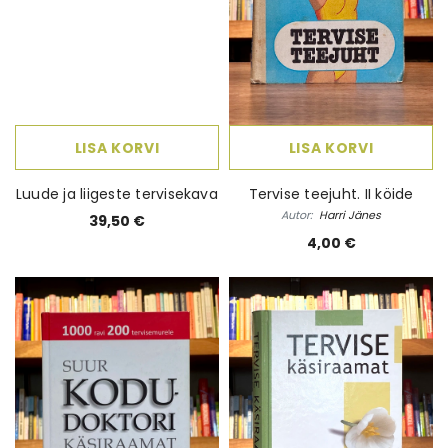
LISA KORVI
LISA KORVI
Luude ja liigeste tervisekava
Tervise teejuht. II köide
Autor:
Harri Jänes
39,50 €
4,00 €