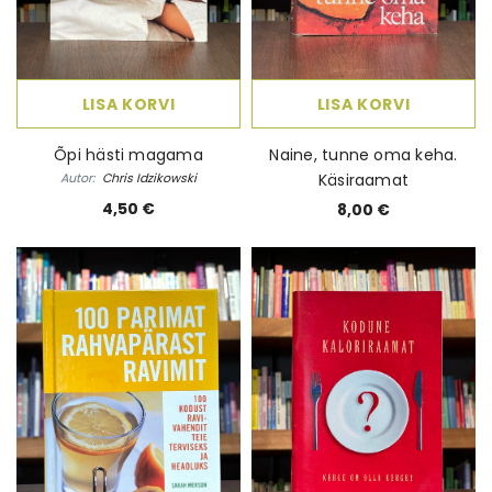
LISA KORVI
LISA KORVI
Õpi hästi magama
Naine, tunne oma keha.
Autor:
Chris Idzikowski
Käsiraamat
4,50 €
8,00 €