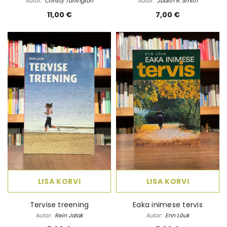
Autor:
Christy Turlington
Autor:
Judith R. Smith
11,00 €
7,00 €
LISA KORVI
LISA KORVI
Tervise treening
Eaka inimese tervis
Autor:
Rein Jalak
Autor:
Enn Lõuk