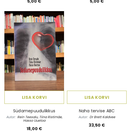
5,00 €
5,00 €
LISA KORVI
LISA KORVI
Südamepuudulikkus
Naha tervise ABC
Autor:
Rein Teesalu, Tiina Ristimäe,
Autor:
Dr Brett Kaldvee
Hasso Uuetoa
33,50 €
18,00 €