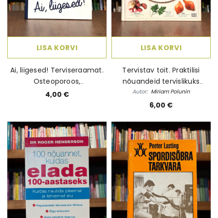
LISA KORVI
LISA KORVI
Ai, liigesed! Terviseraamat.
Tervistav toit. Praktilisi
Osteoporoos,
nõuandeid tervislikuks
reumatoidartriit, harjutused
Autor:
toitumiseks
Miriam Polunin
4,00 €
liigestele, jalalaba asjust,
6,00 €
puugihaigused, abivahendid
ja liikumine 2