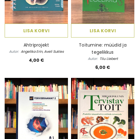
LISA KORVI
LISA KORVI
Ahtriprojekt
Toitumine: müüdid ja
Autor:
Angelika Erin, Aveli Sukles
tegelikkus
Autor:
Tiiu Liebert
4,00 €
6,00 €