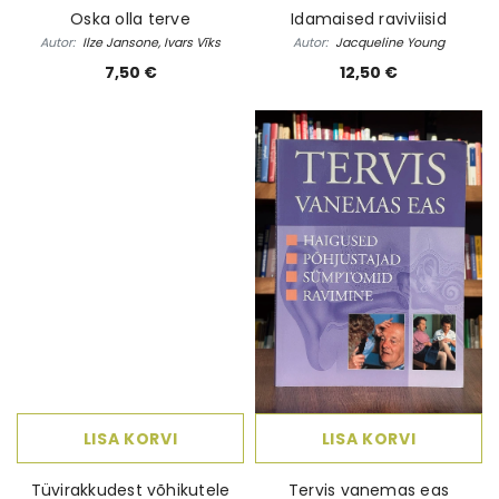
Oska olla terve
Idamaised raviviisid
Autor:
Ilze Jansone, Ivars Vīks
Autor:
Jacqueline Young
7,50 €
12,50 €
LISA KORVI
LISA KORVI
Tüvirakkudest võhikutele
Tervis vanemas eas