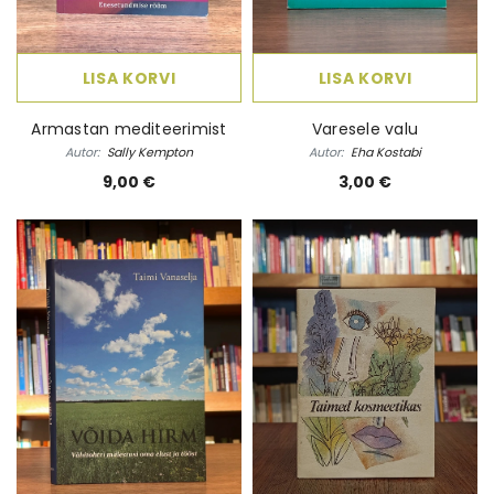
LISA KORVI
LISA KORVI
Armastan mediteerimist
Varesele valu
Autor:
Sally Kempton
Autor:
Eha Kostabi
9,00 €
3,00 €