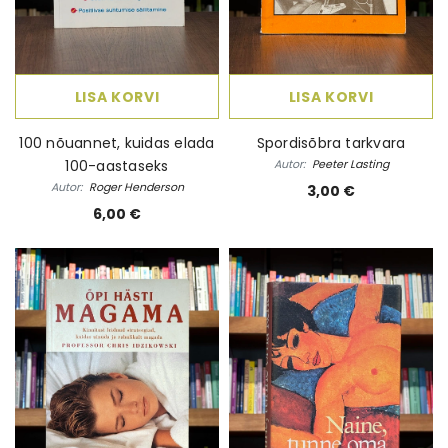
LISA KORVI
LISA KORVI
100 nõuannet, kuidas elada
Spordisõbra tarkvara
100-aastaseks
Autor:
Peeter Lasting
Autor:
Roger Henderson
3,00 €
6,00 €