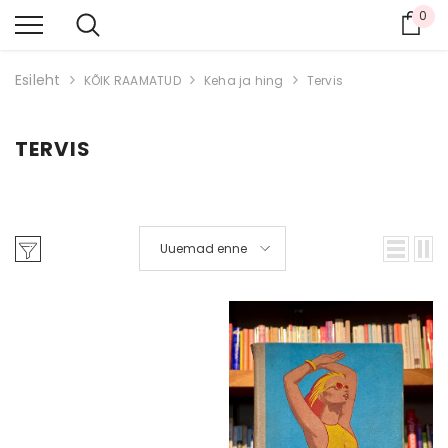
0
Ost
Esileht
KÕIK RAAMATUD
Keha ja hing
Tervis
TERVIS
Uuemad enne