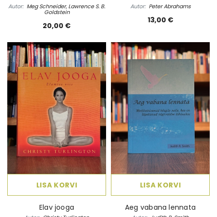
Autor:
Meg Schneider, Lawrence S. B.
Autor:
Peter Abrahams
Goldstein
13,00 €
20,00 €
LISA KORVI
LISA KORVI
Elav jooga
Aeg vabana lennata