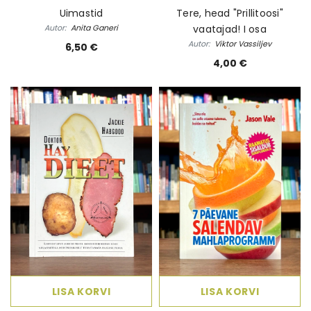
Uimastid
Tere, head "Prillitoosi"
Autor:
Anita Ganeri
vaatajad! I osa
Autor:
Viktor Vassiljev
6,50 €
4,00 €
LISA KORVI
LISA KORVI