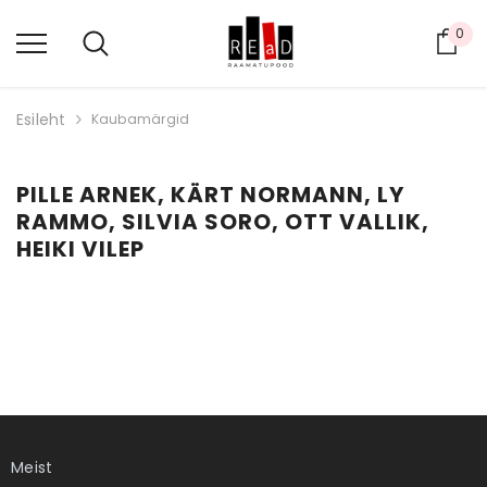
0
Ost
Esileht
Kaubamärgid
PILLE ARNEK, KÄRT NORMANN, LY
RAMMO, SILVIA SORO, OTT VALLIK,
HEIKI VILEP
Meist