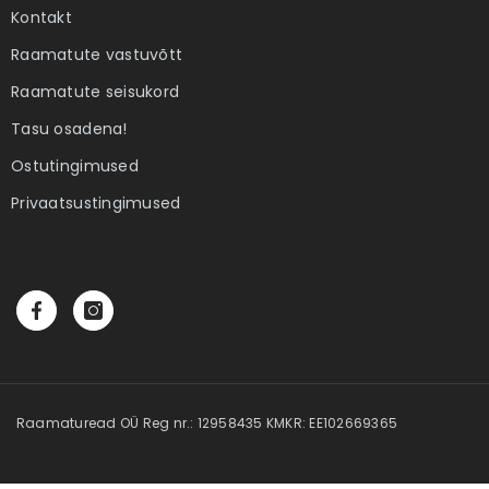
Kontakt
 Elame
Ebatäiuslik minevik
Eesti elua
Raamatute vastuvõtt
Autor:
Joan Collins
Autor:
Kalle Klandorf,
land
4,00 €
28,50 
Raamatute seisukord
Tasu osadena!
Ostutingimused
Privaatsustingimused
Raamaturead OÜ Reg nr.: 12958435 KMKR: EE102669365